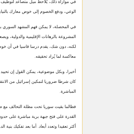
في موازاة ذلك، يُلاحظ ميل متصاعد لتوظيف ا
الوعي، ودفع الخصوم إلى خوض معارك بالنيابة د
في المحصلة، لا يمكن فهم المشهد السوري بش
المشروعة بالرهانات الإقليمية والدولية، ويصع
لكنه، دون شك، يقدم درسا قاسيا في أن خوض 
معاكسة لما يُراد تحقيقه.
أخيرا، وبكل موضوعية، يمكن القول إن تحييد 
كان شرطا ضروريا لتمكين إسرائيل من الانتق
المباشرة.
فطالما بقيت سوريا تحت مظلة التحالف مع طهرا
القدرة على فتح جبهة برية مباشرة على حدود 
أكثر تعقيدا وتعدد أبعاد. أما بعد تفكيك بنية 