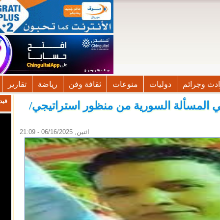
دث وجرائم
دوليات
منوعات
ثقافة وفن
رياضة
تقارير
فيد
في المسألة السورية من منظور استراتيجي/
اثنين, 06/16/2025 - 21:09