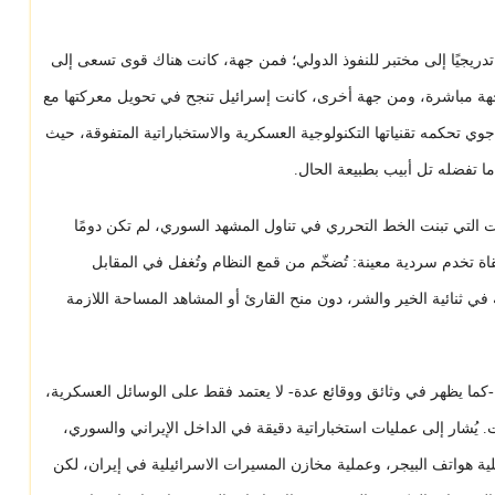
دريجيًا إلى مختبر للنفوذ الدولي؛ فمن جهة، كانت هناك قوى تسعى إلى
ة مباشرة، ومن جهة أخرى، كانت إسرائيل تنجح في تحويل معركتها مع
ي تحكمه تقنياتها التكنولوجية العسكرية والاستخباراتية المتفوقة، حيث
ا تفضله تل أبيب بطبيعة الحال.
نوات التي تبنت الخط التحرري في تناول المشهد السوري، لم تكن دومًا
تقاة تخدم سردية معينة: تُضخّم من قمع النظام وتُغفل في المقابل
 ثنائية الخير والشر، دون منح القارئ أو المشاهد المساحة اللازمة
 -كما يظهر في وثائق ووقائع عدة- لا يعتمد فقط على الوسائل العسكرية،
 يُشار إلى عمليات استخباراتية دقيقة في الداخل الإيراني والسوري،
ة هواتف البيجر، وعملية مخازن المسيرات الاسرائيلية في إيران، لكن