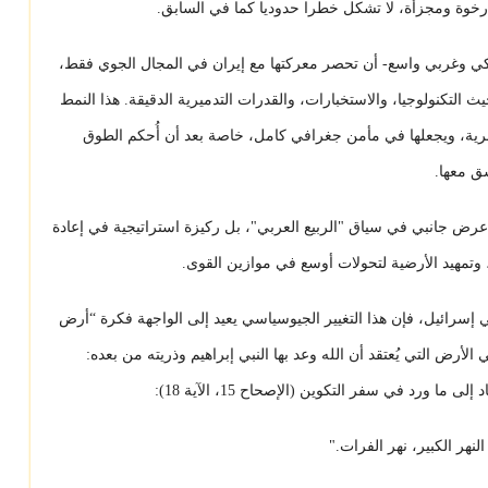
 رخوة ومجزأة، لا تشكل خطرا حدوديا كما في السابق.
كي وغربي واسع- أن تحصر معركتها مع إيران في المجال الجوي فقط،
حيث التكنولوجيا، والاستخبارات، والقدرات التدميرية الدقيقة. هذا النمط
برية، ويجعلها في مأمن جغرافي كامل، خاصة بعد أن أُحكم الطوق
سق معها.
 عرض جانبي في سياق "الربيع العربي"، بل ركيزة استراتيجية في إعادة
وتمهيد الأرضية لتحولات أوسع في موازين القوى.
إسرائيل، فإن هذا التغيير الجيوسياسي يعيد إلى الواجهة فكرة “أرض
لأرض التي يُعتقد أن الله وعد بها النبي إبراهيم وذريته من بعده:
ا ورد في سفر التكوين (الإصحاح 15، الآية 18):
هر الكبير، نهر الفرات."