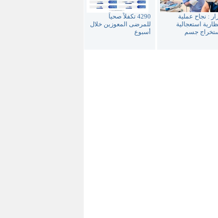
ار : نجاح عملية
4290 تكفلاً صحياً
ارية استعجالية
للمرضى المعوزين خلال
ستخراج جسم
أسبوع