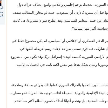
ة السورية، تحديدا، بزخم إقليمي وإعلامي واسع، بخلاف حراك دول
آدر
منظ
ها قبل أن تنبس؛ كالأردن أو السعودية، حيث لم تتجاوز المطالب سقف
لا
بدادا من حيث المعايير السياسية. وهذا يطرح سؤالا مشروعا: هل كانت
سياسية أكثر منها إنسانية؟
ر الدعم العسكري أو الإعلامي أو السياسي، لم يكن محصورًا فقط في
"، بل شاركت فيه قوى تسعى صراحة لإعادة رسم خريطة النفوذ في
 الأراضي السورية كمنصة لتهديد إسرائيل بريًا. وقد يكون من المشروع
وسوريا ولبنان شكّل هدفا غير معلن لكنه ثابت في الحسابات الأمنية
لشباب الذين التحقوا بالحراك السوري فعلوا ذلك بدوافع صادقة وساذجة،
البيئة الإقليمية والدولية المحيطة أعادت توجيه هذا الحراك نحو مسارات
وحات المحلية، بل وتخدم أحيانًا أهداف خصوم النظام أكثر مما تخدم