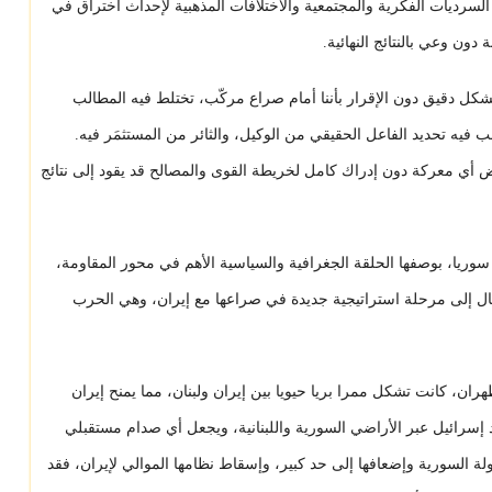
لسرديات الفكرية والمجتمعية والاختلافات المذهبية لإحداث اختراق في
ون وعي بالنتائج النهائية.
كل دقيق دون الإقرار بأننا أمام صراع مركّب، تختلط فيه المطالب
ب فيه تحديد الفاعل الحقيقي من الوكيل، والثائر من المستثمَر فيه.
أي معركة دون إدراك كامل لخريطة القوى والمصالح قد يقود إلى نتائج
سوريا، بوصفها الحلقة الجغرافية والسياسية الأهم في محور المقاومة،
ال إلى مرحلة استراتيجية جديدة في صراعها مع إيران، وهي الحرب
ن، كانت تشكل ممرا بريا حيويا بين إيران ولبنان، مما يمنح إيران
إسرائيل عبر الأراضي السورية واللبنانية، ويجعل أي صدام مستقبلي
الدولة السورية وإضعافها إلى حد كبير، وإسقاط نظامها الموالي لإيران، فقد