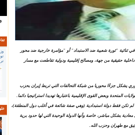
و
ثقا
201 لا يمكن اختزاله في ثنائية "ثورة شعبية ضد الاستبداد" أو "مؤامرة خارجية ضد محور
وزا
تو
 داخلية حقيقية من جهة، ومصالح إقليمية ودولية تقاطعت مع مسار
تر
ي يشكل جزءًا محوريا من شبكة التحالفات التي تربط إيران بحزب
لايات المتحدة وبعض القوى الإقليمية باعتبارها تهديدا استراتيجيا دائما.
- لم تكن فقط دولة استبدادية (وهي صفة شائعة في أغلب دول المنطقة)،
علو
 معادية بشكل مباشر، خاصة وأنها الدولة الوحيدة التي لها حدود برية
ثيق مع طهران وحزب الله.