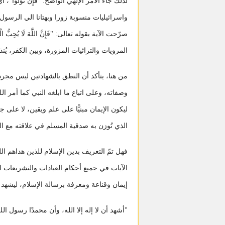
لذلك جاء الأمر الإلهي الواضح: "فَإِن تَوَلَّوْا
واسرائيليات منسوبة زورا وبهتانا الي الرسول 
صرّحت الآية بقوله تعالى: "فَإِنَّ اللَّهَ لَا يُحِ
المرويات والتراثيات المزورة، وبين الكفر، يُن
من هنا، يتأكد أن النطق بالشهادتين ليس مجرد 
وصفاته، وعلى اتباع ما ابلغه النبي كما أمر الل
ليكون الإيمان مبنيًّا على علم ويقين، لا على 
الذي تُوزن به صدقية المسلم في علاقته مع ال
فهل تمّ التعريف بدين الإسلام للذين هداهم ال
الآيات في جميع أحكام العبادات والتشريعات الإل
إيمان وقناعة ومعرفة برسالة الإسلام، ليشهد أ
"أشهد أن لا إله إلا الله، وأن محمدًا رسول الل