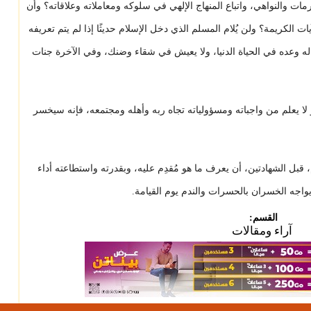
ات والنواهي، واتباع المنهاج الإلهي في سلوكه ومعاملاته وعلاقاته؟ وأن
ت الكريمة؟ ولن يُلام المسلم الذي دخل الإسلام حديثًا إذا لم يتم تعريفه
لله له وعده في الحياة الدنيا، ولا يعيش في شقاء وضنك، وفي الآخرة جنات
وهو لا يعلم من واجباته ومسؤولياته تجاه ربه وأهله ومجتمعه، فإنه سيخسر
بل الشهادتين، أن يعرف ما هو مُقدِم عليه، وبقدرته واستطاعته أداء
يواجه الخسران بالحسرات والندم يوم القيامة.
القسم:
آراء ومقالات