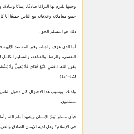
وحينها يلتزم بها التزامًا صادقًا، إيمانًا وعبادة
جميع معاملاته وعلاقاته مع الناس جميعًا أيا كان
ذلك هو المسلم الحق.
أما الذي عرَف واجباته وفق المقاصد الإلهية ف
النفسي، والرضا، والقناعة، والتسليم الكامل لق
بقول الله: ﴿فَمَنِ ٱتَّبَعَ هُدَاىَ فَلَا يَضِلُّ وَلَا 
123–124(
ولذلك، وبسبب هذا الاختزال كان دخول الناس ب
مسلمون.
فبأي منطق يُقِرّ الإنسان ويشهد أمام الله 
في الإسلام؟ وهل لديه الإيمان الصادق والعزي