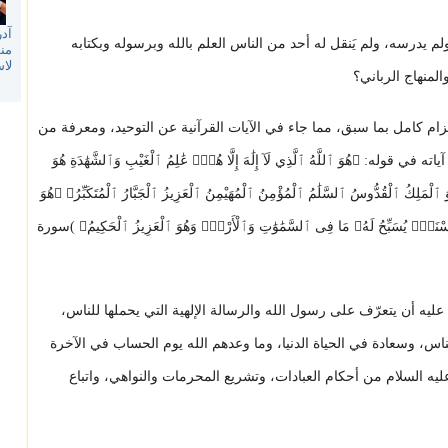
آدر
ولم يدرسه، ولم يَنقل له أحد من الناس العلم بالله وبرسوله وبكتابه
منظ
لا
لمنهاج الرباني؟
لتزام كامل بما سبق، مما جاء في الآيات القرآنية عن التوحيد، ومعرفة من
﴿هُوَ ٱللَّهُ ٱلَّذِي لَآ إِلَٰهَ إِلَّا هُوَۚ عَٰلِمُ ٱلْغَيْبِ وَٱلشَّهَٰدَةِ هُوَ
ُوَ ٱلْمَلِكُ ٱلْقُدُّوسُ ٱلسَّلَٰمُ ٱلْمُؤْمِنُ ٱلْمُهَيْمِنُ ٱلْعَزِيزُ ٱلْجَبَّارُ ٱلْمُتَكَبِّرُ﴾ ﴿هُوَ
ٱلْحُسْنَىٰۚ يُسَبِّحُ لَهُۥ مَا فِى ٱلسَّمَٰوَٰتِ وَٱلْأَرْضِۚ وَهُوَ ٱلْعَزِيزُ ٱلْحَكِيمُ﴾ )سورة
ليه أن يتعرّف على رسول الله والرسالة الإلهية التي يحملها للناس،
ناس، وسعادة في الحياة الدنيا، وما وعدهم الله يوم الحساب في الآخرة
عليه السلام من أحكام العبادات، وتشريع المحرمات والنواهي، واتباع