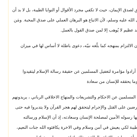
صدق الإيمان، حيث لا تكفي مجرد الأقوال أو النوايا الطيبة، بل لا بد أن
الله عليه وسلم، لأن الاتباع هو البرهان العملي على صدق المحبة. ومَن
د عظيم لا يُوهب إلا لمن صدق القول بالعمل.
لالتزام بمنهجه كما بلّغه نبيّه، دعوى باطلة لا أساس لها في ميزان
رادوا مؤامرة لتغفيل المسلمين عن حقيقة رسالة الإسلام ليتقيدوا
ما يحققه للإنسان من سعادة
المسلمين عن الاحكام والتشريعات والمنهاج الاخلاقي الرباني ، يريدونهم
ضين على القتل والإجرام ليتحقق لهم هجر القرآن ولا يتدبروا فيه حتى
ها رسوله الأمين لمصلحة الإنسان وسعادته، إذ أن الإسلام ورسالته
يبة لكي يعيش في آمن وسلام وفي الاخرة يكافئوه الله جنات النعيم،