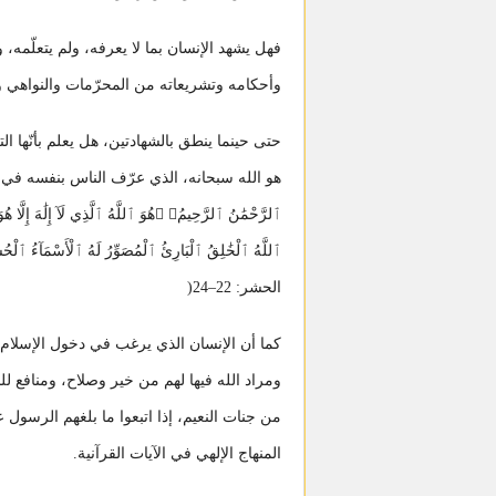
فهل يشهد الإنسان بما لا يعرفه، ولم يتعلّمه، 
وأحكامه وتشريعاته من المحرّمات والنواهي وا
حتى حينما ينطق بالشهادتين، هل يعلم بأنّها ا
هو الله سبحانه، الذي عرّف الناس بنفسه في آياته في قوله: 
ٱلرَّحْمَٰنُ ٱلرَّحِيمُ﴾ ﴿هُوَ ٱللَّهُ ٱلَّذِي لَآ إِلَٰهَ إِلَّا ه
ٱللَّهُ ٱلْخَٰلِقُ ٱلْبَارِئُ ٱلْمُصَوِّرُ لَهُ ٱلْأَسْمَآءُ 
الحشر: 22–24(
كما أن الإنسان الذي يرغب في دخول الإسلام ع
ومراد الله فيها لهم من خير وصلاح، ومنافع لل
من جنات النعيم، إذا اتبعوا ما بلغهم الرسول 
المنهاج الإلهي في الآيات القرآنية.