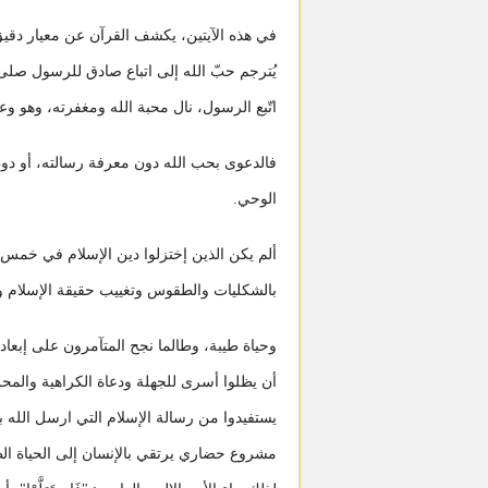
في هذه الآيتين، يكشف القرآن عن معيار دقيق ل
يُترجم حبّ الله إلى اتباع صادق للرسول صلى 
اتّبع الرسول، نال محبة الله ومغفرته، وهو وع
فالدعوى بحب الله دون معرفة رسالته، أو دون ا
الوحي.
ألم يكن الذين إختزلوا دين الإسلام في خمس أ
بالشكليات والطقوس وتغييب حقيقة الإسلام و
وحياة طيبة، وطالما نجح المتآمرون على إبعاد 
أن يظلوا أسرى للجهلة ودعاة الكراهية والمحر
يستفيدوا من رسالة الإسلام التي ارسل الله ب
مشروع حضاري يرتقي بالإنسان إلى الحياة الط