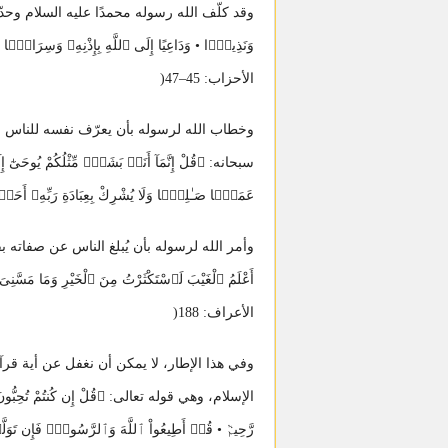
وقد كلّف الله رسوله محمدًا عليه السلام وحدّد له مهمته بق
وَنَذِيرًۭا • وَدَاعِيًا إِلَى ٱللَّهِ بِإِذْنِهِۦ وَسِرَاجًۭ
الأحزاب: 45–47(
وخطاب الله لرسوله بأن يعرّف نفسه للناس حتى
سبحانه: ﴿قُلْ إِنَّمَآ أَنَا۠ بَشَرٌۭ مِّثْلُكُمْ يُوحَىٰٓ إِلَىّ
عَمَلًۭا صَـٰلِحًۭا وَلَا يُشْرِكْ بِعِبَادَةِ رَبِّهِۦ أَ
وأمر الله لرسوله بأن يُبلغ الناس عن صفاته بقوله: ﴿قُل لّ
أَعْلَمُ ٱلْغَيْبَ لَٱسْتَكْثَرْتُ مِنَ ٱلْخَيْرِ وَمَا مَسّ
الأعراف: 188(
وفي هذا الإطار، لا يمكن أن نغفل عن أية ق
الإسلام، وهي قوله تعالى: ﴿قُلْ إِن كُنتُمْ تُحِبُّونَ ٱللّ
رَّحِيمٞ • قُلۡ أَطِيعُواْ ٱللَّهَ وَٱلرَّسُولَۖ فَإِن تَوَلَّوۡ