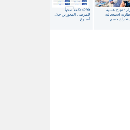
ار : نجاح عملية
4290 تكفلاً صحياً
ارية استعجالية
للمرضى المعوزين خلال
ستخراج جسم
أسبوع