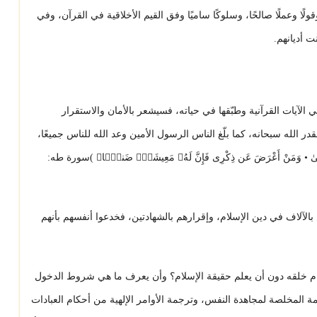
ً، وقولًا وعملًا صالحًا، وسلوكًا ساميًا وفق القيم الأخلاقية في القرآن، وفي
ت أديانهم.
ي الآيات القرآنية وطبّقها في حياته، فسيشعر بالأمان والاستقرار
در الله سبحانه، كما بلّغ الناس الرسول الأمين وعد الله للناس جميعًا،
يَشْقَىٰ • وَمَنْ أَعْرَضَ عَن ذِكْرِى فَإِنَّ لَهُۥ مَعِيشَةًۭ ضَنكًۭا﴾ )سورة طه:
الآلاف في دين الإسلام، وإقرارهم بالشهادتين، فخدعوا أنفسهم بأنهم
وأمام خلقه دون أن يعلم حقيقة الإسلام؟ وأن يعرف ما هي شروط الدخول
مة المخلصة لمجاهدة النفس، وترجمة الأوامر الإلهية من أحكام العبادات