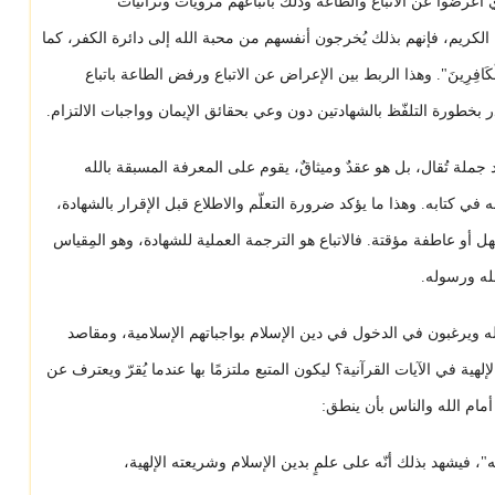
"، أي أعرضوا عن الاتباع والطاعة وذلك باتباعهم مرويات وتراثيات
الكريم، فإنهم بذلك يُخرجون أنفسهم من محبة الله إلى دائرة الكفر، كما
بُّ الْكَافِرِينَ". وهذا الربط بين الإعراض عن الاتباع ورفض الطاعة باتباع
ذر بخطورة التلفّظ بالشهادتين دون وعي بحقائق الإيمان وواجبات الالتزام.
جملة تُقال، بل هو عقدٌ وميثاقٌ، يقوم على المعرفة المسبقة بالله
ه في كتابه. وهذا ما يؤكد ضرورة التعلّم والاطلاع قبل الإقرار بالشهادة،
جهل أو عاطفة مؤقتة. فالاتباع هو الترجمة العملية للشهادة، وهو المِقياس
له ورسوله.
له ويرغبون في الدخول في دين الإسلام بواجباتهم الإسلامية، ومقاصد
هية في الآيات القرآنية؟ ليكون المتبع ملتزمًا بها عندما يُقرّ ويعترف عن
مام الله والناس بأن ينطق:
ه"، فيشهد بذلك أنّه على علمٍ بدين الإسلام وشريعته الإلهية،