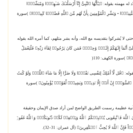
وله: ﴿يَـٰٓأَيُّهَا ٱلنَّبِىُّ إِنَّآ أَرْسَلْنَـٰكَ شَـٰهِدًۭا وَمُبَشِّرًۭا
ا مُّنِيرًۭا • وَبَشِّرِ ٱلْمُؤْمِنِينَ بِأَنَّ لَهُم مِّنَ ٱللَّهِ فَضْلًۭا كَبِيرًۭا﴾ )سورة
 لا يُشركوا بتقديسه مع الله، وأنه بشر مثلهم، كما أمره الله بقوله
َ أَنَّمَآ إِلَـٰهُكُمْ إِلَـٰهٌۭ وَٰحِدٌۭۖ فَمَن كَانَ يَرْجُوا۟ لِقَآءَ رَبِّهِۦ فَلْيَعْمَلْ
حَدًۭا﴾ )سورة الكهف: 110(
َآ أَمْلِكُ لِنَفْسِى نَفْعًۭا وَلَا ضَرًّا إِلَّا مَا شَآءَ ٱللَّهُۚ وَلَوْ كُنتُ
َنِىَ ٱلسُّوٓءُۚ إِنْ أَنَا۠ إِلَّا نَذِيرٌۭ وَبَشِيرٌۭ لِّقَوْمٍۢ يُؤْمِنُونَ﴾ )سورة
رآنية عظيمة رسمت الطريق الواضح لمن أراد صدق الإيمان وحقيقة
َهَ فَٱتَّبِعُونِى يُحۡبِبۡكُمُ ٱللَّهُ وَيَغۡفِرۡ لَكُمۡ ذُنُوبَكُمۡۚ وَٱللَّهُ غَفُورٞ
اْ فَإِنَّ ٱللَّهَ لَا يُحِبُّ ٱلۡكَٰفِرِينَ﴾ (آل عمران: 31–32).