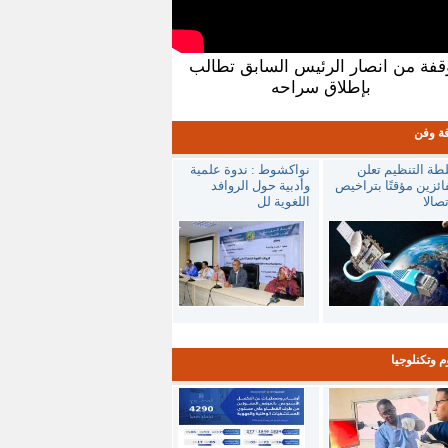
قفة من انصار الرئيس السابق تطالب
بإطلاق سراحه
فة وفن
طة التنظيم تعلن
نواكشوط : ندوة علمية
ائزين مؤقتًا بتراخيص
وأدبية حول الروافد
تصالا
اللغوية لل
م وتكنلوجيا