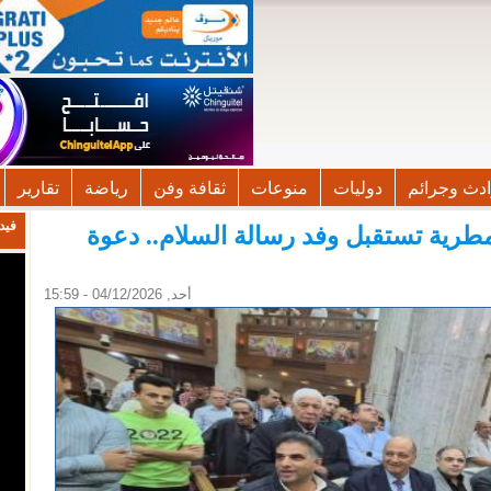
دث وجرائم
دوليات
منوعات
ثقافة وفن
رياضة
تقارير
فيد
طرية تستقبل وفد رسالة السلام.. دعوة
أحد, 04/12/2026 - 15:59