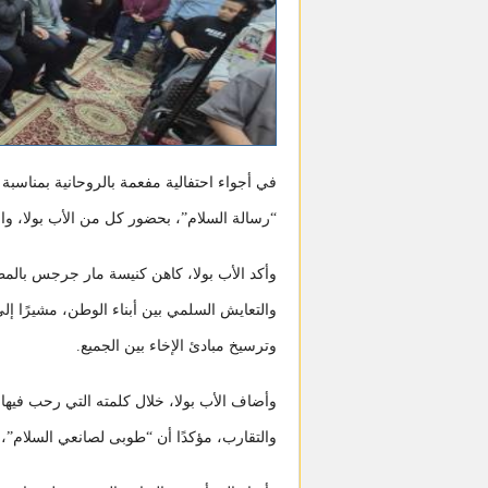
في أجواء احتفالية مفعمة بالروحانية بمناسب
“رسالة السلام”، بحضور كل من الأب بولا، وا
وأكد الأب بولا، كاهن كنيسة مار جرجس بالمط
والتعايش السلمي بين أبناء الوطن، مشيرًا إل
وترسيخ مبادئ الإخاء بين الجميع.
وأضاف الأب بولا، خلال كلمته التي رحب فيها
والتقارب، مؤكدًا أن “طوبى لصانعي السلام”، 