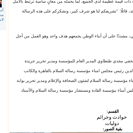
ة ذات قيمة عظيمة لدى الجميع، لما يحمله من معانٍ سامية ترتبط بالأمل
آدر
وفد، قائلًا: “تشريفكم لنا هو شرف كبير، ونشكركم على هذه الرسالة
منظ
لا
ني، مشددًا على أن أبناء الوطن يجمعهم هدف واحد وهو العمل من أجل
حفي مجدي طنطاوي المدير العام للمؤسسة ومدير تحرير جريدة
لدين رئيس مجلس امناء مؤسسة رسالة السلام بالقاهرة والكاتب
 مؤسسة رسالة السلام لشئون الصحافة والإعلام ومدير تحرير بوابة
لس أمناء مؤسسة القادة ومستشار مؤسسة رسالة السلام والأستاذ
القسم:
حوادث وجرائم
دوليات
بقية الصور: