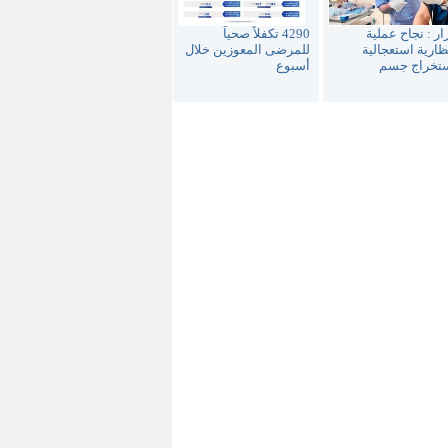
ار : نجاح عملية
4290 تكفلاً صحياً
ارية استعجالية
للمرضى المعوزين خلال
ستخراج جسم
أسبوع